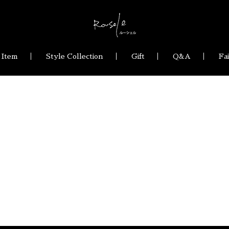
 Item
Style Collection
Gift
Q&A
Fa