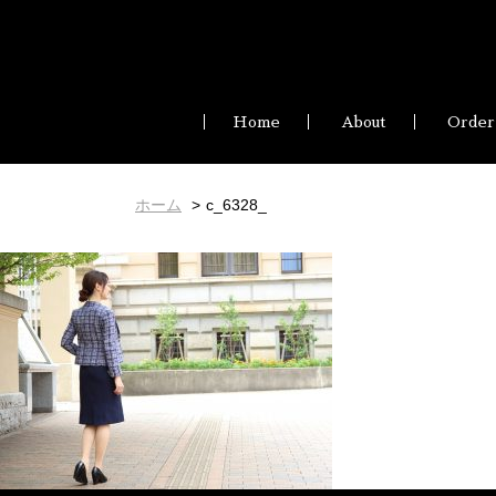
Home
About
Order
ホーム
c_6328_