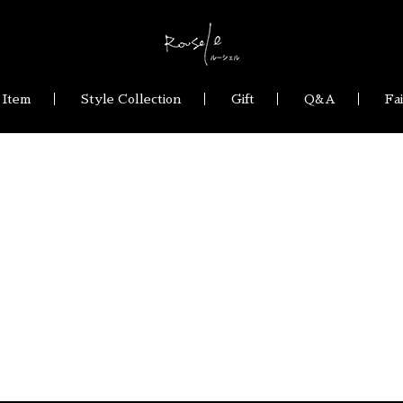
 Item
Style Collection
Gift
Q&A
Fa