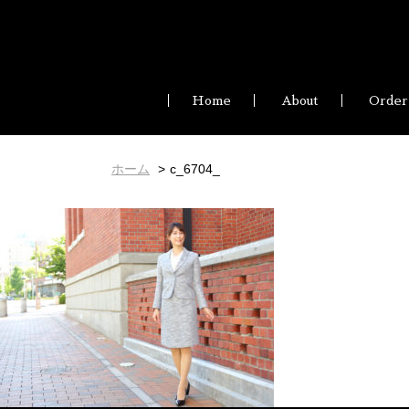
Home
About
Order
ホーム
c_6704_