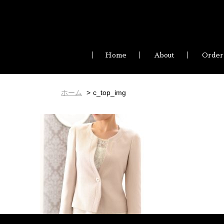
Home
About
Order
ホーム
c_top_img