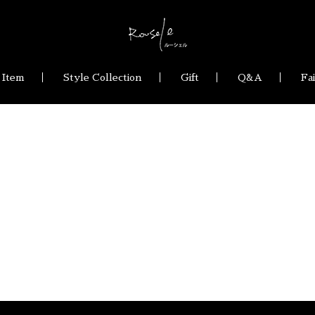
 Item
Style Collection
Gift
Q&A
Fa