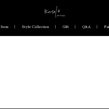
 Item
Style Collection
Gift
Q&A
Fa