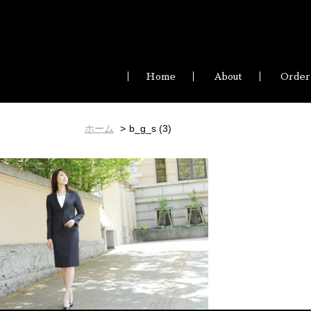
Home
About
Order
ホーム
b_g_s (3)