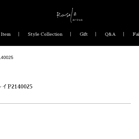
 Item
Style Collection
Gift
Q&A
Fa
40025
イP2140025