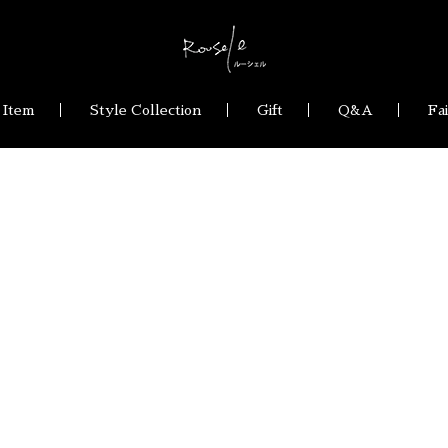
 Item
Style Collection
Gift
Q&A
Fa