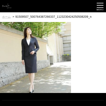
ホーム
91509507_500764387266337_1123230424250508209_n