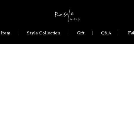
 Item
Style Collection
Gift
Q&A
Fa