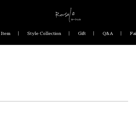
 Item
Style Collection
Gift
Q&A
Fa