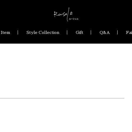
 Item
Style Collection
Gift
Q&A
Fa