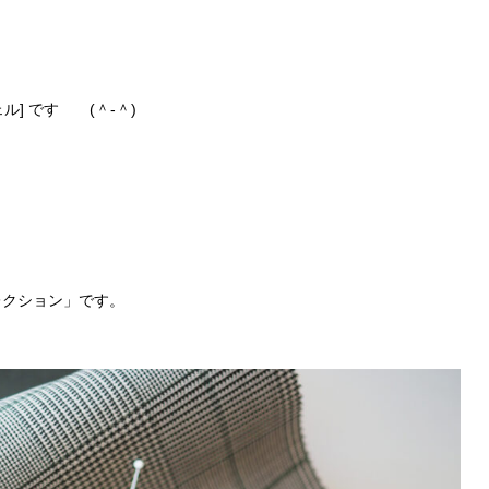
] です (＾-＾)
コレクション」です。