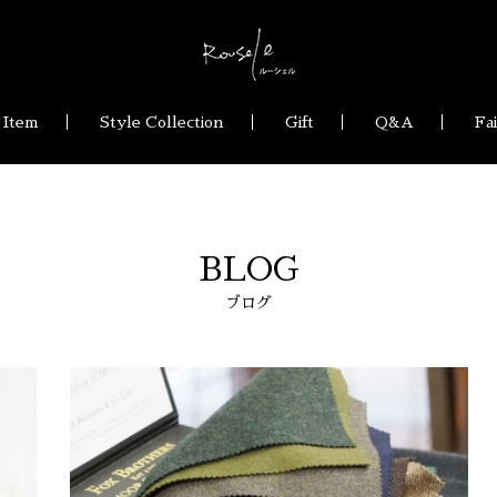
 Item
Style Collection
Gift
Q&A
Fa
BLOG
ブログ