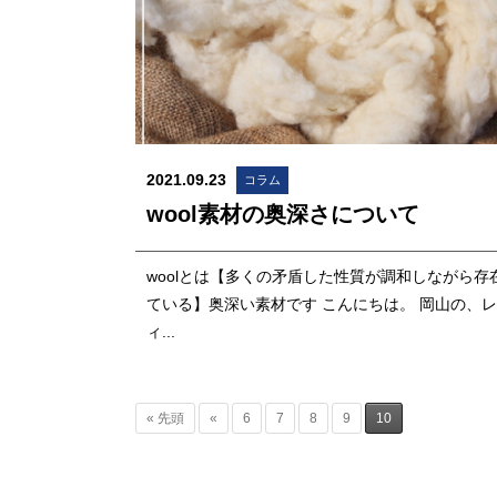
2021.09.23
コラム
wool素材の奥深さについて
woolとは【多くの矛盾した性質が調和しながら存
ている】奥深い素材です こんにちは。 岡山の、
ィ...
« 先頭
«
6
7
8
9
10