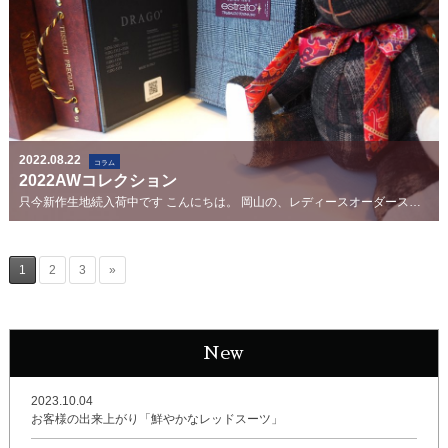
2022.08.22
コラム
2022AWコレクション
只今新作生地続入荷中です こんにちは。 岡山の、レディースオーダースーツのお店 [ルーシェル] です ...
1
2
3
»
New
2023.10.04
お客様の出来上がり「鮮やかなレッドスーツ」